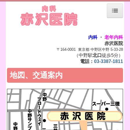
ホーム
初診の方へ
内科
・
老年内科
赤沢医院
地図、交通案内
〒164-0001 東京都 中野区中野 5-33-28
（中野駅
北口
徒歩5分）
電話：
03-3387-1811
当院について
地図、交通案内
よくある質問
個人情報保護方針
お知らせ