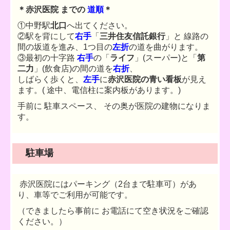
＊赤沢医院 までの
道順
＊
①中野駅
北口
へ出てください。
②駅を背にして
右手
「
三井住友信託銀行
」と 線路の
間の坂道を進み、1
つ目の
左折
の道を曲がります。
③最初の十字路
右手
の「
ライフ
」(スーパー)と「
第
二力
」(飲食店)の間の道を
右折
、
しばらく歩くと、
左手
に
赤沢医院の青い看板
が見え
ます。
( 途中、電信柱に案内板があります。)
手前に 駐車スペース、 その奥が医院の建物になりま
す。
駐車場
赤沢医院にはパーキング（2台まで駐車可）があ
り、車等でご利用が可能です。
（できましたら事前に お電話にて空き状況をご確認
ください。）