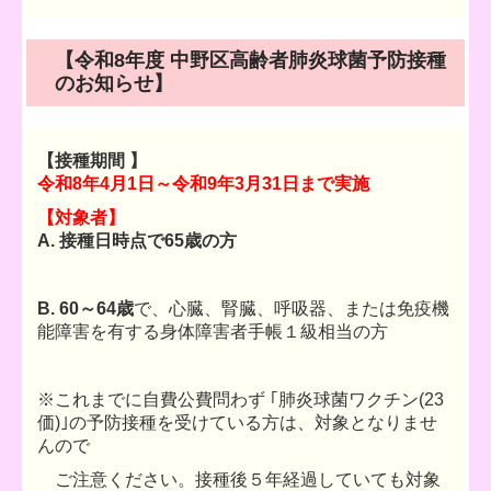
【令和8
年度 中野区高齢者肺炎球菌予防接種
のお知らせ】
【接種期間
】
令和8年4月1日～令和9年3月31日まで実施
【対象者】
A. 接種日時点で65歳の方
B. 60～64歳
で、心臓、腎臓、呼吸器、または免疫機
能障害を有する身体障害者手帳１級相当の方
※これまでに自費公費問わず ｢肺炎球菌ワクチン(23
価)｣の予防接種を受けている方は、対象となりませ
んので
ご注意ください。接種後５年経過していても対象