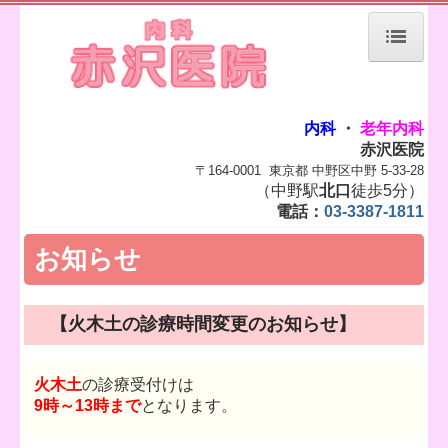
ホーム
初診の方へ
内科
・
老年内科
赤沢医院
地図、交通案内
〒164-0001 東京都 中野区中野 5-33-28
（中野駅
北口
徒歩5分）
電話：
03-3387-1811
当院について
お知らせ
よくある質問
個人情報保護方針
【火木土の診療時間変更のお知らせ】
お知らせ
火木土
の診療受付けは
9時～13時まで
となります。