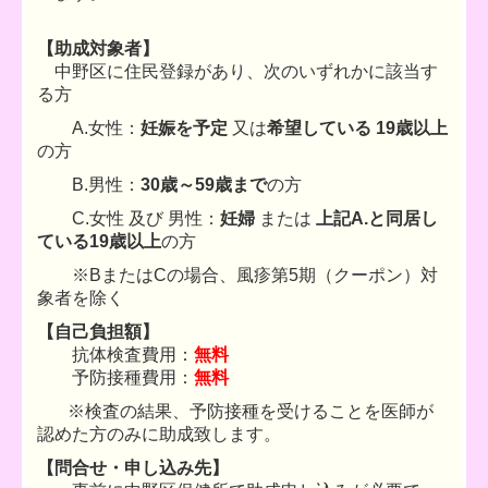
【助成対象者】
中野区に住民登録があり、次のいずれかに該当す
る方
A.女性：
妊娠を予定
又は
希望している 19歳以上
の方
B.男性：
30歳～59歳まで
の方
C.女性 及び 男性：
妊婦
または
上記A.と同居し
ている19歳以上
の方
※BまたはCの場合、風疹第5期（クーポン）対
象者を除く
【自己負担額】
抗体検査費用：
無料
予防接種費用：
無料
※検査の結果、予防接種を受けることを医師が
認めた方のみに助成致します。
【問合せ・申し込み先】