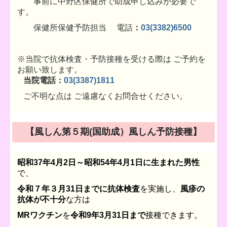
事前に中野区保健所で助成申し込みが必要で
す。
保健所保健予防担当
電話
：
03(3382)6500
※当院で抗体検査・予防接種を受ける際は ご予約を
お願い致します。
当院
電話：
03(3387)1811
ご不明な点は ご遠慮なくお問合せください。
【風しん第５期(国助成）風しん予防接種】
昭和37年4月2日～昭和54年4月1日に生まれた男性
で、
令和７年３月31日までに抗体検査
を実施し、
風疹の
抗体が不十分
な方は
MRワクチン
を
令和9年3月31日まで
接種できます。